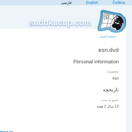
Čeština
English
فارسی
sudokucup.com
صفحه اصلی
esn.dvd
Personal information
Country
Iran
تاریخچه
عضو به مدت
13 سال 2 هفته
tact us!