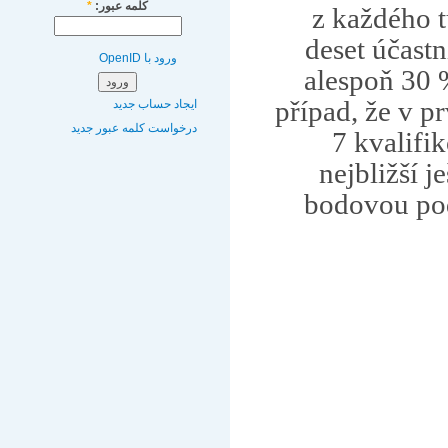
کلمه عبور:
*
z každého t
deset účast
ورود با OpenID
alespoň 30 
případ, že v p
ایجاد حساب جدید
درخواست کلمه عبور جدید
7 kvalifi
nejbližší j
bodovou po