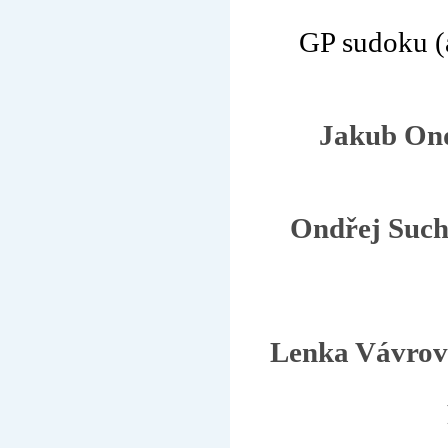
GP sudoku (a
Jakub On
Ondřej Suc
Lenka Vávro