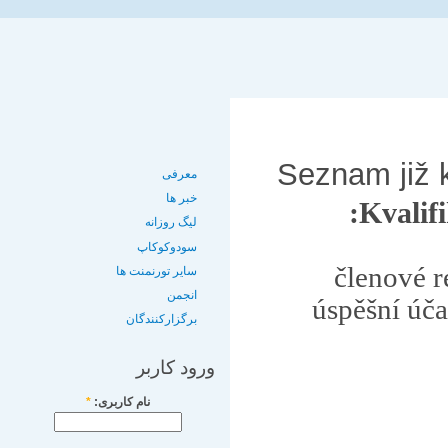
Seznam již 
معرفی
خبر ها
:
Kvalif
لیگ روزانه
سودوکوکاپ
členové r
سایر تورنمنت ها
انجمن
úspěšní úča
برگزارکنندگان
ورود کاربر
نام کاربری:
*