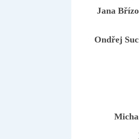
Jana Bříz
Ondřej Su
Micha