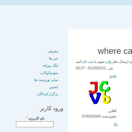
where can
معرفی
خبر ها
ی ارسال نظر
وارد
شوید یا
ثبت نام
کنید.
لیگ روزانه
ش., 01/28/2012 - 05:27
سودوکوکاپ
jcvb
سایر تورنمنت ها
انجمن
برگزارکنندگان
ورود کاربر
آفلاین
عضو شده:
07/03/2009
نام کاربری:
*
بالا