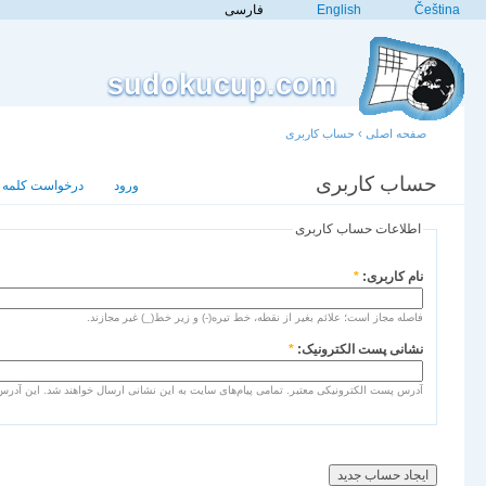
Čeština
English
فارسی
sudokucup.com
صفحه اصلی
›
حساب کاربری
حساب کاربری
ایجاد حساب جدید
ورود
درخواست کلمه ع
اطلاعات حساب کاربری
نام کاربری:
*
فاصله مجاز است؛ علائم بغیر از نقطه، خط تیره(-) و زیر خط(_) غیر مجازند.
نشانی پست الکترونیک:
*
آدرس پست الکترونیکی معتبر. تمامی پیام‌های سایت به این نشانی ارسال خواهند شد. این آدرس 